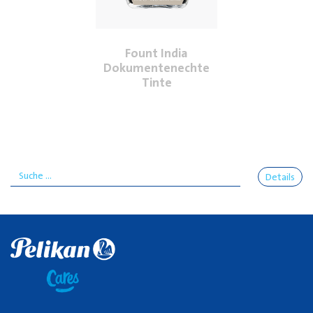
Fount India
Dokumentenechte
Tinte
Details