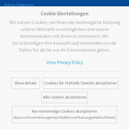
Pelikan TintenTurm
Cookie-Einstellungen
Service
Wir nutzen Cookies, um Ihnen die bestmögliche Nutzung
Kontakt
unserer Webseite zu ermöglichen und unsere
Newsletter
Kommunikation mit Ihnen zu verbessern. Wir
berücksichtigen Ihre Auswahl und verwenden nur die
Der Pelikan Fleckendoktor
Daten, für die Sie uns Ihr Einverständnis geben.
Kataloge
Mediendatenbank
View Privacy Policy
Pressecenter
FAQ
Show details
Cookies für Statistik-Zwecke akzeptieren
Alle Cookies akzeptieren
Allgemeine Geschäftsbedingungen
Nur notwendige Cookies akzeptieren
Impressum
Datenschutz
(Kann zu Einschränkungen bei Inhalten und Nutzungserlebnis führen)
Garantiebedingungen