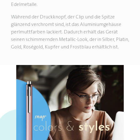
Edelmetalle.
Während der Druckknopf, der Clip und die Spitze
glänzend verchromt sind, ist das Aluminiumgehäuse
perlmuttfarben lackiert. Dadurch erhält das Gerät
seinen schimmernden Metallic-Look, der in Silber, Platin,
Gold, Roségold, Kupfer und Frostblau erhältlich ist.