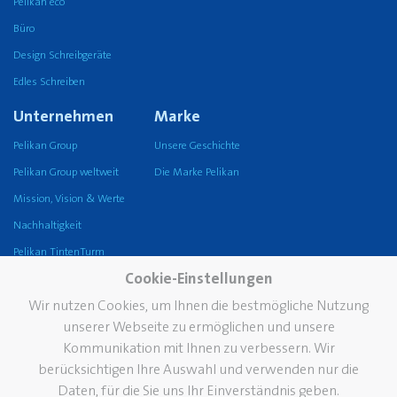
Pelikan eco
Büro
Design Schreibgeräte
Edles Schreiben
Unternehmen
Marke
Pelikan Group
Unsere Geschichte
Pelikan Group weltweit
Die Marke Pelikan
Mission, Vision & Werte
Nachhaltigkeit
Pelikan TintenTurm
Cookie-Einstellungen
Service
Wir nutzen Cookies, um Ihnen die bestmögliche Nutzung
Kontakt
unserer Webseite zu ermöglichen und unsere
Newsletter
Kommunikation mit Ihnen zu verbessern. Wir
berücksichtigen Ihre Auswahl und verwenden nur die
Der Pelikan Fleckendoktor
Daten, für die Sie uns Ihr Einverständnis geben.
Kataloge