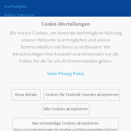
Nachhaltigkeit
Pelikan TintenTurm
Cookie-Einstellungen
Service
Wir nutzen Cookies, um Ihnen die bestmögliche Nutzung
Kontakt
unserer Webseite zu ermöglichen und unsere
Newsletter
Kommunikation mit Ihnen zu verbessern. Wir
berücksichtigen Ihre Auswahl und verwenden nur die
Der Pelikan Fleckendoktor
Daten, für die Sie uns Ihr Einverständnis geben.
Kataloge
Mediendatenbank
View Privacy Policy
Pressecenter
FAQ
Show details
Cookies für Statistik-Zwecke akzeptieren
Alle Cookies akzeptieren
Allgemeine Geschäftsbedingungen
Nur notwendige Cookies akzeptieren
Impressum
Datenschutz
(Kann zu Einschränkungen bei Inhalten und Nutzungserlebnis führen)
Garantiebedingungen