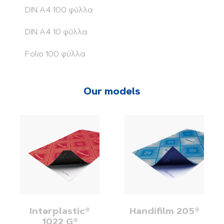
DIN A4 100 φύλλα
DIN A4 10 φύλλα
Folio 100 φύλλα
Our models
Interplastic®
Handifilm 205®
1022 G®