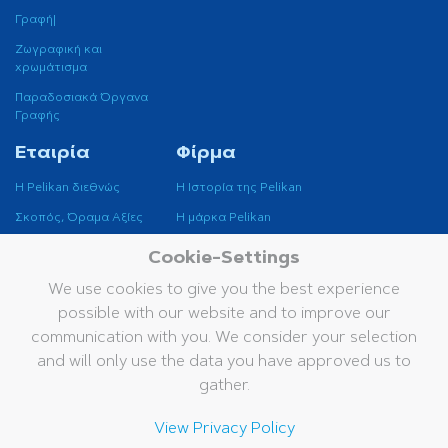
Γραφή|
Ζωγραφική και
χρωμάτισμα
Παραδοσιακά Όργανα
Γραφής
Εταιρία
Φίρμα
Η Pelikan διεθνώς
H Ιστορία της Pelikan
Σκοπός, Όραμα Αξίες
H μάρκα Pelikan
Βιωσιμότητα
Cookie-Settings
Μουσείο Pelikan
We use cookies to give you the best experience
possible with our website and to improve our
Υπηρεσίες
communication with you. We consider your selection
Επικοινωνία
and will only use the data you have approved us to
Ενημερωτικό δελτίο
gather.
Κατάλογοι
View Privacy Policy
Βάση δεδομένων