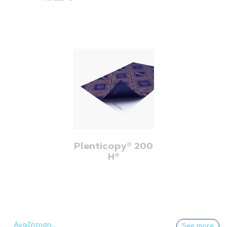
Plenticopy® 200
H®
See more