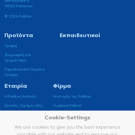
Werftstraße 9
30163 Hannover
© 2026 Pelikan
Προϊόντα
Εκπαιδευτικοί
Γραφή|
Ζωγραφική και
χρωμάτισμα
Παραδοσιακά Όργανα
Γραφής
Εταιρία
Φίρμα
Η Pelikan διεθνώς
H Ιστορία της Pelikan
Σκοπός, Όραμα Αξίες
H μάρκα Pelikan
Βιωσιμότητα
Cookie-Settings
Μουσείο Pelikan
We use cookies to give you the best experience
possible with our website and to improve our