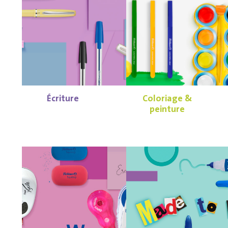
Écriture
Coloriage &
peinture