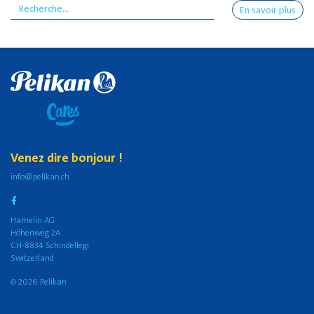
En savoir plus
Venez dire bonjour !
info@pelikan.ch
Hamelin AG
Höhenweg 2A
CH-8834 Schindellegi
Switzerland
© 2026 Pelikan