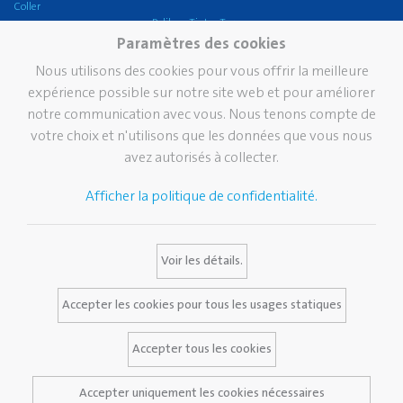
Coller
Pelikan TintenTurm
Ecole
Paramètres des cookies
Bureau
Nous utilisons des cookies pour vous offrir la meilleure
griffix®
expérience possible sur notre site web et pour améliorer
notre communication avec vous. Nous tenons compte de
Pelikan eco
votre choix et n'utilisons que les données que vous nous
Écriture professionnelle
avez autorisés à collecter.
Écriture de prestige
Afficher la politique de confidentialité.
Marque
Services
Contact
Histoire de Pelikan
Catalogues
Voir les détails.
La marque Pelikan
Media Database
FAQ
Accepter les cookies pour tous les usages statiques
Accepter tous les cookies
Avis juridique
Accepter uniquement les cookies nécessaires
Politique de confidentialité