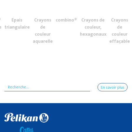
®
Epais
Crayons
combino®
Crayons de
Crayons
e
triangulaire
de
couleur,
de
couleur
hexagonaux
couleur
aquarelle
effaçable
En savoir plus