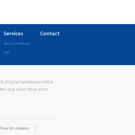
Services
Contact
Media Database
FAQ
web et pour améliorer notre
nées que vous nous avez
tous les cookies