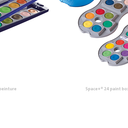
peinture
Space+® 24 paint bo