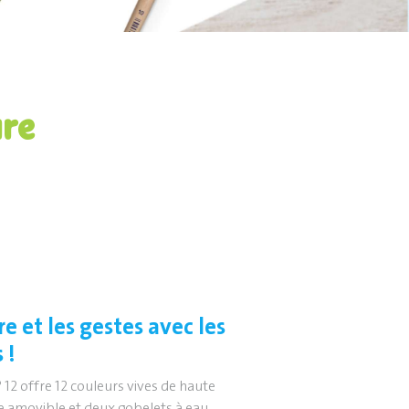
ure
e et les gestes avec les
 !
 12 offre 12 couleurs vives de haute
e amovible et deux gobelets à eau