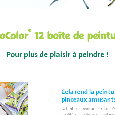
®
oColor
12 boîte de peint
Pour plus de plaisir à peindre !
Cela rend la peintur
pinceaux amusants
La boîte de peinture ProColor®
qualité, une palette de mélang