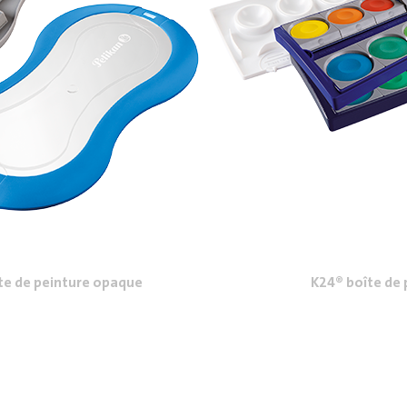
te de peinture opaque
K24® boîte de 