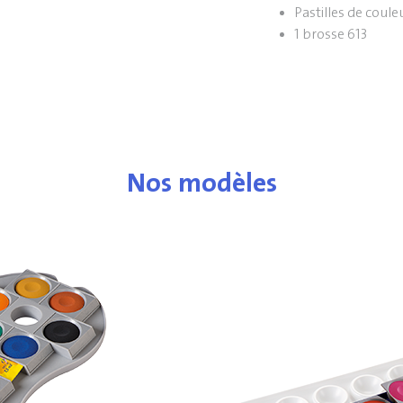
Pastilles de coul
1 brosse 613
Nos modèles