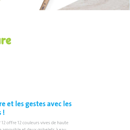
ure
e et les gestes avec les
 !
 12 offre 12 couleurs vives de haute
e amovible et deux gobelets à eau