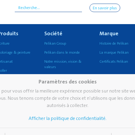
En savoir plus
Produits
Société
Marque
criture
Pelikan Group
Histoire de Pelikan
oloriage & peinture
Pelikan dans le monde
La marque Pelikan
rtisanat
Notre mission, vision &
Certificats Pelikan
valeurs
oller
Durabilité
orriger et effacer
Paramètres des cookies
Pelikan TintenTurm
cole
 pour vous offrir la meilleure expérience possible sur notre site 
s. Nous tenons compte de votre choix et n'utilisons que les don
ureau
autorisés à collecter.
criture professionnelle
criture de prestige
Afficher la politique de confidentialité.