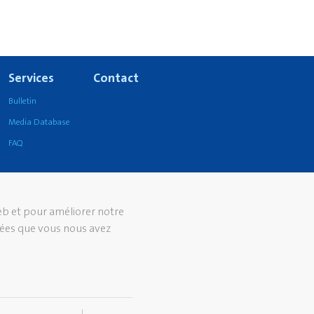
Services
Contact
Bulletin
Media Database
FAQ
web et pour améliorer notre
nées que vous nous avez