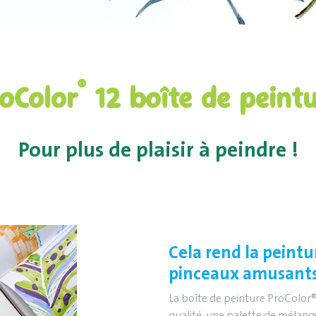
®
oColor
12 boîte de peint
Pour plus de plaisir à peindre !
Cela rend la peintur
pinceaux amusants
La boîte de peinture ProColor®
qualité, une palette de mélang