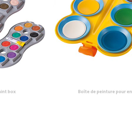
int box
Boîte de peinture pour e