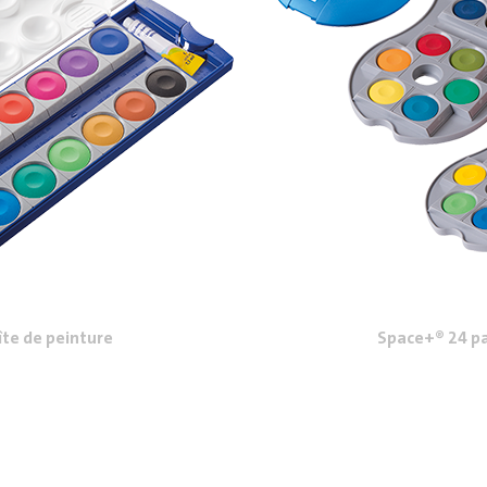
îte de peinture
Space+® 24 pa