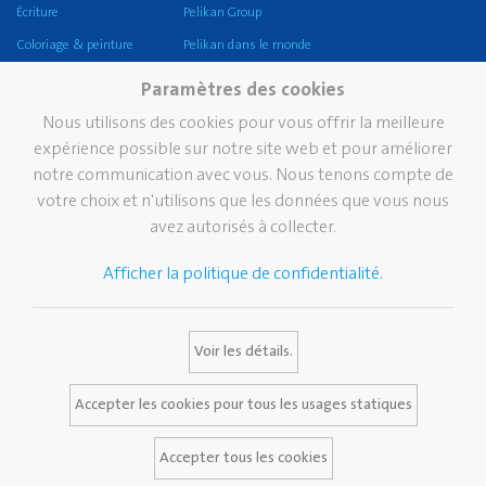
Écriture
Pelikan Group
Coloriage & peinture
Pelikan dans le monde
Artisanat
Notre mission, vision &
Paramètres des cookies
valeurs
Coller
Nous utilisons des cookies pour vous offrir la meilleure
Durabilité
Corriger et effacer
expérience possible sur notre site web et pour améliorer
Pelikan TintenTurm
notre communication avec vous. Nous tenons compte de
Ecole
votre choix et n'utilisons que les données que vous nous
Bureau
avez autorisés à collecter.
Écriture professionnelle
Afficher la politique de confidentialité.
Marque
Services
Contact
Histoire de Pelikan
Media Database
Voir les détails.
La marque Pelikan
FAQ
Certificats Pelikan
Accepter les cookies pour tous les usages statiques
Accepter tous les cookies
Avis juridique