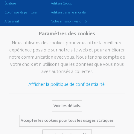
Écriture
Pelikan Group
Coloriage & peinture
Pelikan dans le monde
Artisanat
Notre mission, vision &
valeurs
Coller
Paramètres des cookies
Durabilité
Corriger et effacer
Nous utilisons des cookies pour vous offrir la meilleure
Pelikan TintenTurm
Ecole
expérience possible sur notre site web et pour améliorer
notre communication avec vous. Nous tenons compte de
Bureau
votre choix et n'utilisons que les données que vous nous
Écriture professionnelle
avez autorisés à collecter.
Écriture de prestige
Afficher la politique de confidentialité.
Marque
Services
Contact
Histoire de Pelikan
Bulletin
Voir les détails.
La marque Pelikan
Media Database
Certificats Pelikan
FAQ
Accepter les cookies pour tous les usages statiques