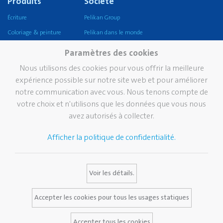
Produits
Société
Écriture
Pelikan Group
Coloriage & peinture
Pelikan dans le monde
Artisanat
Notre mission, vision &
Paramètres des cookies
valeurs
Coller
Nous utilisons des cookies pour vous offrir la meilleure
Durabilité
Corriger et effacer
expérience possible sur notre site web et pour améliorer
Pelikan TintenTurm
notre communication avec vous. Nous tenons compte de
Ecole
votre choix et n'utilisons que les données que vous nous
Bureau
avez autorisés à collecter.
Écriture professionnelle
Afficher la politique de confidentialité.
Marque
Services
Contact
Histoire de Pelikan
Media Database
Voir les détails.
La marque Pelikan
FAQ
Certificats Pelikan
Accepter les cookies pour tous les usages statiques
Accepter tous les cookies