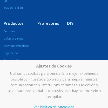
© 2026 Pelikan
Productos
Profesores
DIY
Escritura
Colorear y Pintar
Escritura profesional
Pegamento
Corregir y Borrar
Ajustes de Cookies
Oficina
Utilizamos cookies para brindarle la mejor experiencia
Escritura fina
posible con nuestro sitio web y para mejorar nuestra
Compañía
Marca
Servicios
comunicación con usted. Consideramos su selección y
solo usaremos los datos que usted nos haya autorizado a
Grupo Pelikan
Nuestra historia
Catálogos
recopilar.
Pelikan en el mundo
Marca Pelikan
Newsletter
Ver Política de privacidad
Nuestros valores
Base de datos de Medios