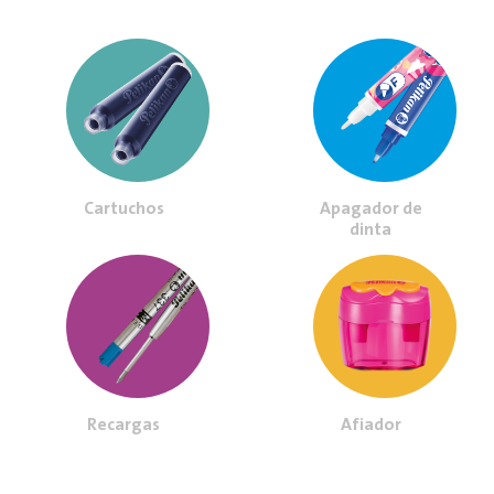
Cartuchos
Apagador de
dinta
Recargas
Afiador