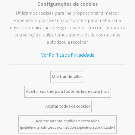
Colas
Configurações de cookies
Corrigir e Apagar
Utilizamos cookies para lhe proporcionar a melhor
experiência possível no nosso site e para melhorar a
Escritório
nossa comunicação consigo. Levamos em consideração a
Escritura fina
sua seleção e utilizaremos apenas os dados que nos
Empresa
Marcas
Serviços
autorizou a recolher.
Grupo Pelikan
A nossa historia
Catálogos
Ver Política de Privacidade
Pelikan no mundo
Pelikan A Marca
Tira-nódoas
Os nossos valores
Newsletter
Mostrar detalhes
Sustentabilidade
Base de dados
Pelikan TintenTurm
Aceitar cookies para todos os fins estatísticos
Contacto
Aceitar todos os cookies
Aceitar apenas cookies necessários
(pode levar a restrições de conteúdo e experiência do utilizador)
Aviso Legal