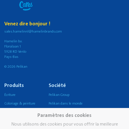
Venez dire bonjour !
sales.hamelinnl@hamelinbrands.com
Hamelin b.v.
Floralaan 1
5928 RD Venlo
Pays-Bas
© 2026 Pelikan
Produits
Société
Écriture
Pelikan Group
Coloriage & peinture
Pelikan dans le monde
Artisanat
Notre mission, vision &
Paramètres des cookies
valeurs
Coller
Nous utilisons des cookies pour vous offrir la meilleure
Durabilité