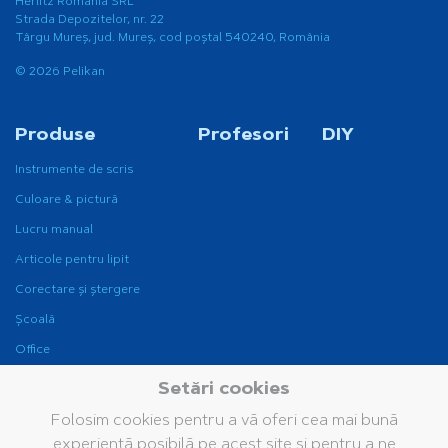
Herlitz România SRL
Strada Depozitelor, nr. 22
Târgu Mureș, jud. Mureș, cod poștal 540240, România
© 2026 Pelikan
Produse
Profesori
DIY
Instrumente de scris
Culoare & pictură
Lucru manual
Articole pentru lipit
Corectare și ștergere
Școală
Office
Instrumente de scris
Setări cookies
pentru birou
Folosim cookies pentru a vă oferi cea mai bună
Fine Writing
experiență posibilă pe acest site și pentru a ne