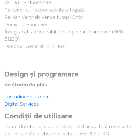
VAT-Id DE 115692598
Partener cu responsabilitate legală:
Pelikan Vertrieb Verwaltungs-GmbH
Domiciliu: Hannover
Înregistrat la tribunalul: County court Hannover (HRB
51230)
Directori Generali: Eric Joan
Design și programare
ůn študio ën plūs
unstudioenplus.com
Digital Services
Condiții de utilizare
Toate drepturile asupra Pelikan Online au fost rezervate
de Pelikan Vertriebsgesellschaft mbH & Co. KG.