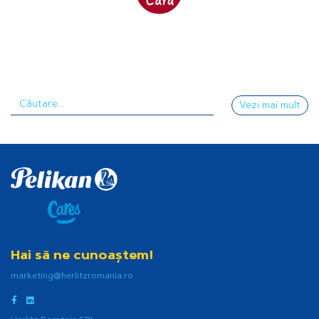
Vezi mai mult
Hai să ne cunoaștem!
marketing@herlitzromania.ro