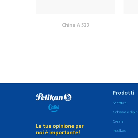
China A 523
Prodotti
Scrittura
Colorare e dipi
Creare
La tua opinione per
Incollare
noi è importante!