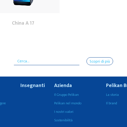
China A 17
Scopri di più
Insegnanti
Azienda
Pelikan 
Il Gruppo Pelikan
La storia
ngere
Pelikan nel mondo
Il brand
I nostri valori
Sostenibilità