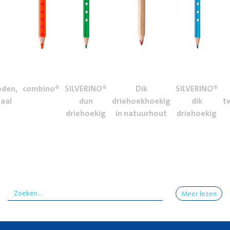
oden,
combino®
SILVERINO®
Dik
SILVERINO®
aal
dun
driehoekhoekig
dik
t
driehoekig
in natuurhout
driehoekig
Meer lezen