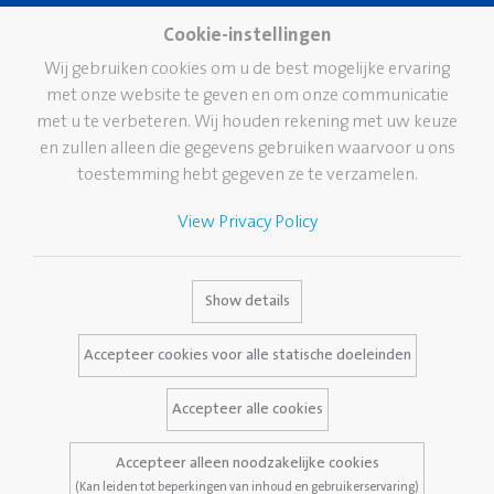
Pelikan Group
Knutselen
Cookie-instellingen
Pelikan wereldwijd
Lijmen
Wij gebruiken cookies om u de best mogelijke ervaring
Onze visie
met onze website te geven en om onze communicatie
Corrigeren en wissen
Duurzaamheid
met u te verbeteren. Wij houden rekening met uw keuze
School
en zullen alleen die gegevens gebruiken waarvoor u ons
Pelikan TintenTurm
Kantoor
toestemming hebt gegeven ze te verzamelen.
Professional writing
View Privacy Policy
Hoogwaardige
schrijfinstrumenten
Merk
Dienstverlening
Contact
Show details
Pelikan geschiedenis
Media Database
Accepteer cookies voor alle statische doeleinden
Het merk Pelikan
Vaak gestelde vragen
Accepteer alle cookies
Accepteer alleen noodzakelijke cookies
Wettelijke kennisgeving
Privacybeleid
(Kan leiden tot beperkingen van inhoud en gebruikerservaring)
Voorwaarden en condities