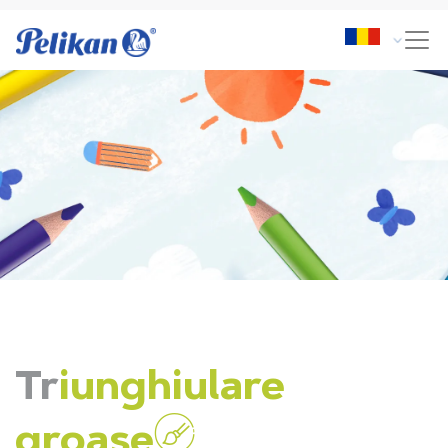
Tr
iunghiulare
groase