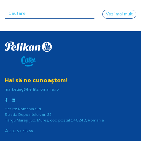
Vezi mai mult
Hai să ne cunoaștem!
marketing@herlitzromania.ro
Herlitz România SRL
Strada Depozitelor, nr. 22
Târgu Mureș, jud. Mureș, cod poștal 540240, România
© 2026 Pelikan