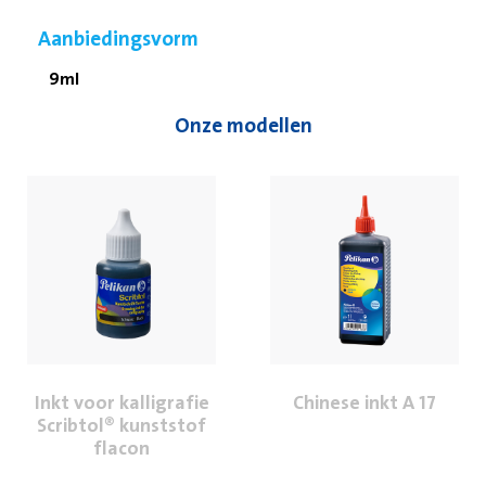
Aanbiedingsvorm
9ml
Onze modellen
Inkt voor kalligrafie
Chinese inkt A 17
Scribtol® kunststof
flacon