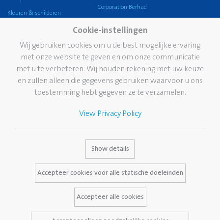
Corporation Berhad
Kleuren & schilderen
Pelikan Group
Knutselen
Cookie-instellingen
Pelikan wereldwijd
Lijmen
Wij gebruiken cookies om u de best mogelijke ervaring
Onze visie
met onze website te geven en om onze communicatie
Corrigeren en wissen
Duurzaamheid
met u te verbeteren. Wij houden rekening met uw keuze
School
en zullen alleen die gegevens gebruiken waarvoor u ons
Pelikan TintenTurm
Kantoor
toestemming hebt gegeven ze te verzamelen.
Professional writing
View Privacy Policy
Hoogwaardige
schrijfinstrumenten
Merk
Dienstverlening
Contact
Show details
Pelikan geschiedenis
Media Database
Accepteer cookies voor alle statische doeleinden
Het merk Pelikan
Vaak gestelde vragen
Accepteer alle cookies