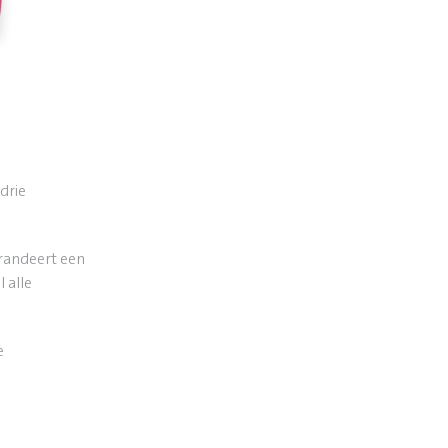
drie
arandeert een
 alle
e