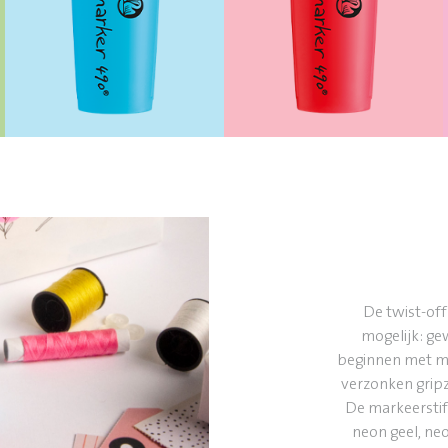
De twist-of
mogelijk: ge
beginnen met m
verzonken grip
De markeerstift
neon geel, neo