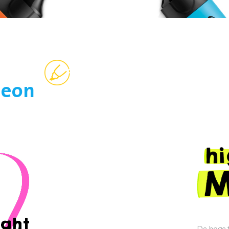
eon
De hoge 