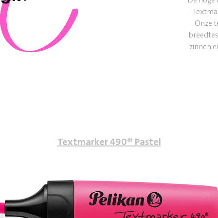
Textma
Onze t
breedtes
zinnen e
Textmarker 490® Pastel