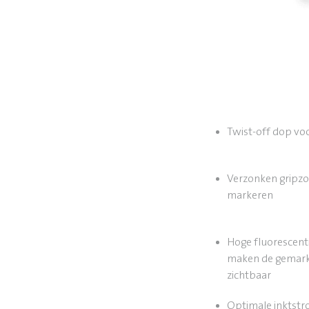
Twist-off dop vo
Verzonken gripzo
markeren
Hoge fluorescent
maken de gemarke
zichtbaar
Optimale inktstr