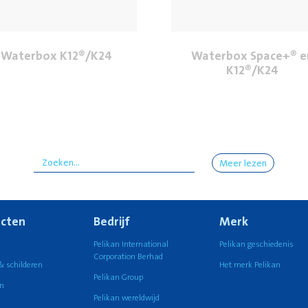
Waterbox K12®/K24
Waterbox Space+® e
K12®/K24
Meer lezen
cten
Bedrijf
Merk
n
Pelikan International
Pelikan geschiedenis
Corporation Berhad
& schilderen
Het merk Pelikan
Pelikan Group
n
Pelikan wereldwijd