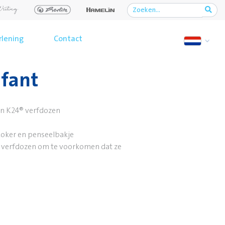
rlening
Contact
ifant
en K24® verfdozen
oker en penseelbakje
 verfdozen om te voorkomen dat ze