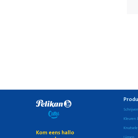
Produ
Schrijve
Kleuren 
Knutsele
Kom eens hallo
Lijmen