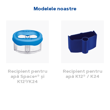
Modelele noastre
Recipient pentru
Recipient pentru
apă Space+® și
apă K12® / K24
K12®/K24