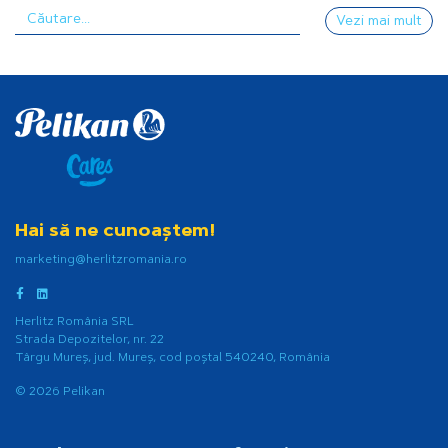
Vezi mai mult
Hai să ne cunoaștem!
marketing@herlitzromania.ro
Herlitz România SRL
Strada Depozitelor, nr. 22
Târgu Mureș, jud. Mureș, cod poștal 540240, România
© 2026 Pelikan