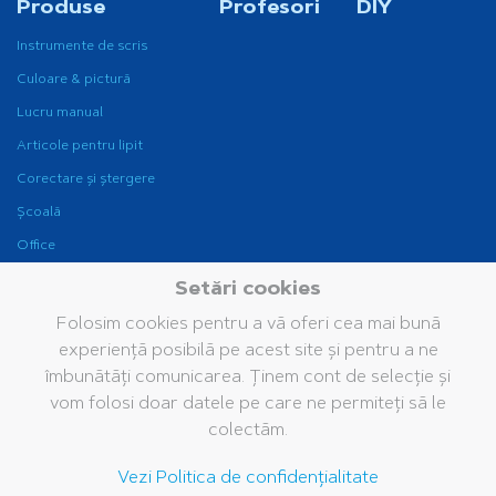
Produse
Profesori
DIY
Instrumente de scris
Culoare & pictură
Lucru manual
Articole pentru lipit
Corectare și ștergere
Școală
Office
Instrumente de scris
Setări cookies
pentru birou
Folosim cookies pentru a vă oferi cea mai bună
Fine Writing
experiență posibilă pe acest site și pentru a ne
Companie
Brand
Servicii
îmbunătăți comunicarea. Ținem cont de selecție și
vom folosi doar datele pe care ne permiteți să le
Grupul Pelikan
Istoria noastră
Cataloage
colectăm.
Pelikan în lume
Brandul Pelikan
Bază de date media
Vezi Politica de confidențialitate
Valorile noastre
Întrebări frecvente