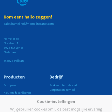
Kom eens hallo zeggen!
sales.hamelinnl@hamelinbrands.com
Hamelin b.v.
Floralaan 1
5928 RD Venlo
Nederland
© 2026 Pelikan
Producten
Bedrijf
Schrijven
Pelikan International
Corporation Berhad
Kleuren & schilderen
Pelikan Group
Knutselen
Cookie-instellingen
Pelikan wereldwijd
Lijmen
Wij gebruiken cookies om u de best mogelijke ervaring