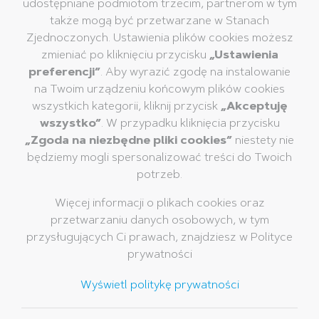
udostępniane podmiotom trzecim, partnerom w tym
Artykuły piśmienne
Grupa Pelikan
także mogą być przetwarzane w Stanach
Zjednoczonych. Ustawienia plików cookies możesz
Artykuły plastyczne
Pelikan na całym świecie
zmieniać po kliknięciu przycisku
„Ustawienia
Artykuły kreatywne
Nasza misja, wizja i
preferencji”
. Aby wyrazić zgodę na instalowanie
wartości
Kleje
na Twoim urządzeniu końcowym plików cookies
Zrównoważony rozwój
Korektory i gumki
wszystkich kategorii, kliknij przycisk
„Akceptuję
Muzeum Pelikan
wszystko”
. W przypadku kliknięcia przycisku
Artykuły szkolne
„Zgoda na niezbędne pliki cookies”
niestety nie
Artykuły biurowe
będziemy mogli spersonalizować treści do Twoich
Profesjonalne artykuły
potrzeb.
piśmiene
Ekskluzywne Pisanie
Więcej informacji o plikach cookies oraz
przetwarzaniu danych osobowych, w tym
Marka
Usługi
Kontakt
przysługujących Ci prawach, znajdziesz w Polityce
Historia Pelikan
Katalogi
prywatności
Marka Pelikan
Najczęściej zadawane
Wyświetl politykę prywatności
pytania
Newsletter