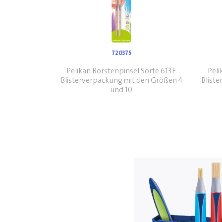
720375
Pelikan Borstenpinsel Sorte 613F
Peli
Blisterverpackung mit den Größen 4
Blist
und 10