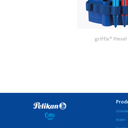
griffix® Pinsel
Prod
Schreib
Malen