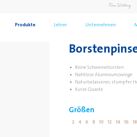
Produkte
Lehrer
Unternehmen
M
Borstenpinse
Reine Schweineborsten
Nahtlose Aluminiumzwinge
Naturbelassener, stumpfer Ho
Kurze Quaste
Größen
2
4
6
8
10
12
14
16
18