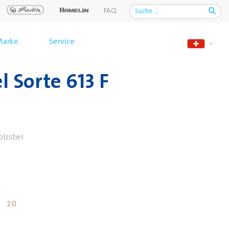
FAQ
arke
Service
l Sorte 613 F
lzstiel
20