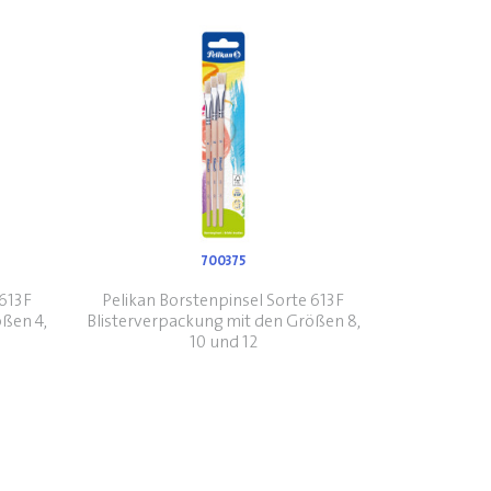
700375
 613F
Pelikan Borstenpinsel Sorte 613F
ößen 4,
Blisterverpackung mit den Größen 8,
10 und 12