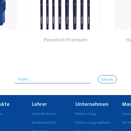
Pinselset Premium
Ha
Details
ukte
Lehrer
Unternehmen
Mar
en
Schreibenlernen
Pelikan Group
Unser
Kunstunterricht
Pelikan Group weltweit
Die M