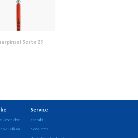
arpinsel Sorte 23
ke
Service
e Geschichte
Kontakt
arke Pelikan
Newsletter