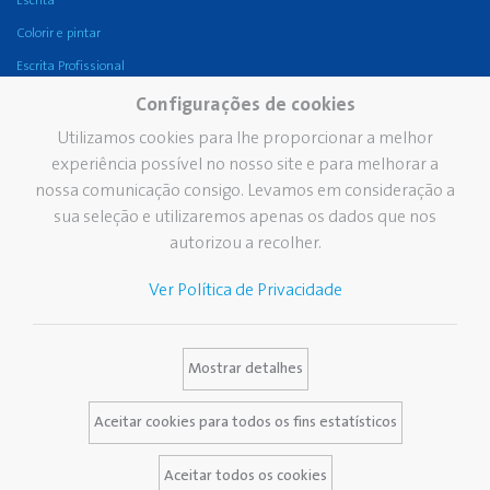
Escrita
Colorir e pintar
Escrita Profissional
Colas
Configurações de cookies
Corrigir e Apagar
Utilizamos cookies para lhe proporcionar a melhor
experiência possível no nosso site e para melhorar a
Escritório
nossa comunicação consigo. Levamos em consideração a
Escritura fina
sua seleção e utilizaremos apenas os dados que nos
Empresa
Marcas
Serviços
autorizou a recolher.
Grupo Pelikan
A nossa historia
Catálogos
Ver Política de Privacidade
Pelikan no mundo
Pelikan A Marca
Tira-nódoas
Os nossos valores
Newsletter
Mostrar detalhes
Sustentabilidade
Base de dados
Pelikan TintenTurm
Aceitar cookies para todos os fins estatísticos
Contacto
Aceitar todos os cookies