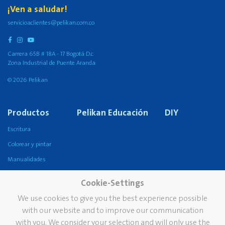
¡Ven a saludar!
servicioaclientes@pelikan.com.co
Carrera 65B # 18A - 17 Bogotá D.c
Zona Industrial de Puente Aranda
© 2026 Pelikan
Productos
Pelikan Educación
DIY
Escritura
Colorear y pintar
Manualidades
Pegado
Cookie-Settings
Corrección y borrado
We use cookies to give you the best experience possible
Escolar
with our website and to improve our communication
Oficina
with you. We consider your selection and will only use the