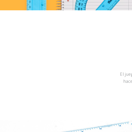
El jue
hace