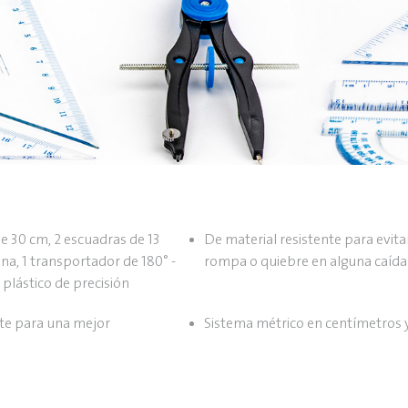
de 30 cm, 2 escuadras de 13
De material resistente para evita
na, 1 transportador de 180° -
rompa o quiebre en alguna caída
 plástico de precisión
te para una mejor
Sistema métrico en centímetros 