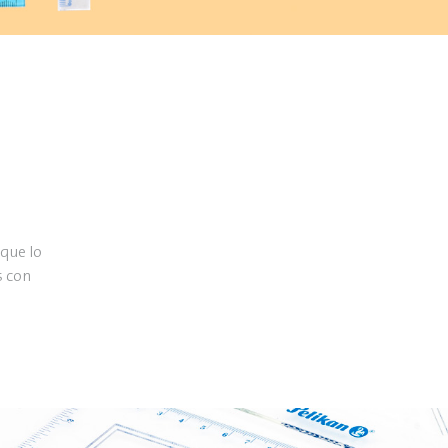
 que lo
s con