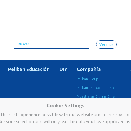
Ver más
Pelikan Educación
DIY
Compañía
Pelikan Group
Pelikan en todo el mundo
Nuestra visión, misión &
valores
Cookie-Settings
Sostenibilidad
u the best experience possible with our website and to improve o
er your selection and will only use the data you have approved us 