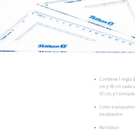
Contiene 1 regla 
cm y 18 cm cada u
10 cm, y 1 compás
Color transparen
visulización
No tóxico