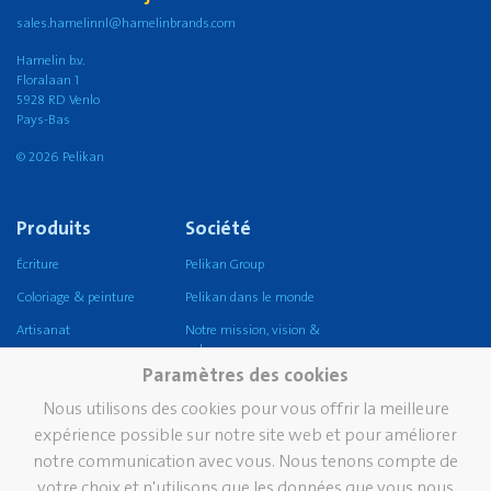
sales.hamelinnl@hamelinbrands.com
Hamelin b.v.
Floralaan 1
5928 RD Venlo
Pays-Bas
© 2026 Pelikan
Produits
Société
Écriture
Pelikan Group
Coloriage & peinture
Pelikan dans le monde
Artisanat
Notre mission, vision &
valeurs
Coller
Paramètres des cookies
Durabilité
Corriger et effacer
Nous utilisons des cookies pour vous offrir la meilleure
Pelikan TintenTurm
Ecole
expérience possible sur notre site web et pour améliorer
notre communication avec vous. Nous tenons compte de
Bureau
votre choix et n'utilisons que les données que vous nous