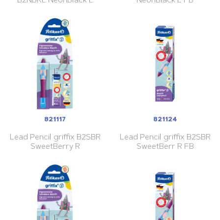
B2NBKL NeonBlack L
NeonBlack L FB
821117
821124
Lead Pencil griffix B2SBR
Lead Pencil griffix B2SBR
SweetBerry R
SweetBerr R FB