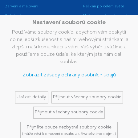
Barvení a malování
Pelikan po celém světě
Ruční práce
Naše mise, vize a hodnoty
Nastavení souborů cookie
Opravování a mazání
Udržitelnost
Používáme soubory cookie, abychom vám poskytli
Lepení
co nejlepší zkušenost s našimi webovými stránkami a
Školní pomůcky
zlepšili naši komunikaci s vámi. Váš výběr zvážíme a
Kancelářské doplňky
použijeme pouze údaje, ke kterým jste nám dali
souhlas.
Profesionální psaní
Značka
Služby
Kontakt
Zobrazit zásady ochrany osobních údajů
Historie společnosti
Katalog
Pelikan
Mediální databáze
Ukázat detaily.
Přijmout všechny soubory cookie
Značka Pelikan
Přijmout všechny soubory cookie
Přijměte pouze nezbytné soubory cookie
Vytisknout
(může vést k omezení obsahu a uživatelského dojmu)
Zásady ochrany osobních údajů