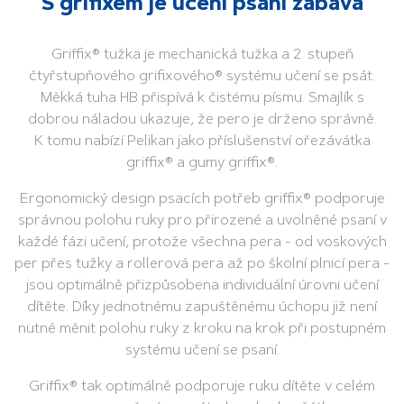
S grifixem je učení psaní zábava
Griffix® tužka je mechanická tužka a 2. stupeň
čtyřstupňového grifixového® systému učení se psát.
Měkká tuha HB přispívá k čistému písmu. Smajlík s
dobrou náladou ukazuje, že pero je drženo správně.
K tomu nabízí Pelikan jako příslušenství ořezávátka
griffix® a gumy griffix®.
Ergonomický design psacích potřeb griffix® podporuje
správnou polohu ruky pro přirozené a uvolněné psaní v
každé fázi učení, protože všechna pera - od voskových
per přes tužky a rollerová pera až po školní plnicí pera -
jsou optimálně přizpůsobena individuální úrovni učení
dítěte. Díky jednotnému zapuštěnému úchopu již není
nutné měnit polohu ruky z kroku na krok při postupném
systému učení se psaní.
Griffix® tak optimálně podporuje ruku dítěte v celém