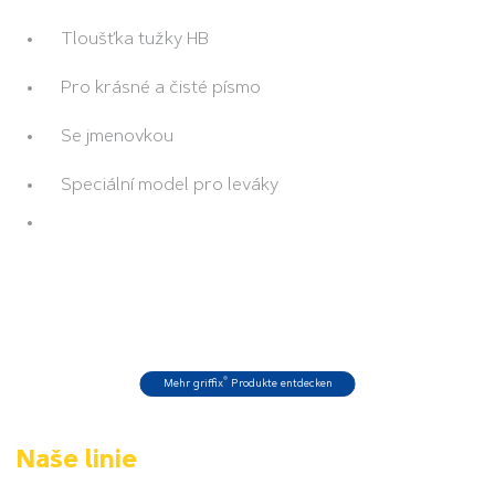
Tloušťka tužky HB
Pro krásné a čisté písmo
Se jmenovkou
Speciální model pro leváky
®
Mehr griffix
Produkte entdecken
Naše linie