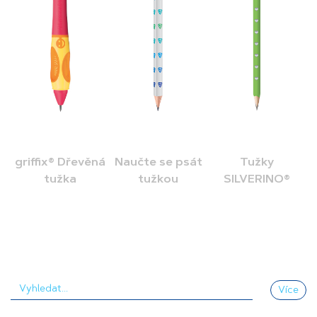
griffix® Dřevěná
Naučte se psát
Tužky
tužka
tužkou
SILVERINO®
Více