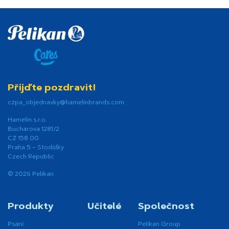
Přijďte pozdravit!
czpa_objednavky@hamelinbrands.com
Hamelin s.r.o.
Bucharova 1281/2
CZ 158 00
Praha 5 – Stodůlky
Czech Republic
© 2026 Pelikan
Produkty
Učitelé
Společnost
Psaní
Pelikan Group