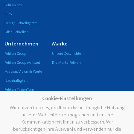
Pelikan eco
Büro
Design Schreibgeräte
Edles Schreiben
Unternehmen
Marke
Pelikan Group
Unsere Geschichte
Pelikan Group weltweit
Die Marke Pelikan
Mission, Vision & Werte
Nachhaltigkeit
Pelikan TintenTurm
Cookie-Einstellungen
Service
Wir nutzen Cookies, um Ihnen die bestmögliche Nutzung
Kontakt
unserer Webseite zu ermöglichen und unsere
Newsletter
Kommunikation mit Ihnen zu verbessern. Wir
berücksichtigen Ihre Auswahl und verwenden nur die
Der Pelikan Fleckendoktor