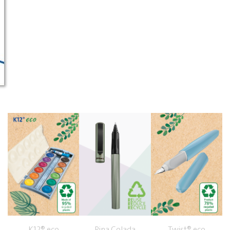
K12® eco
Pina Colada
Twist® eco