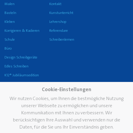
Malen
Kontakt
Basteln
Kunstunterricht
Kleben
Lehrershop
Korrigieren & Radieren
Referendare
Schule
Schreibenlernen
Büro
Design Schreibgeräte
Edles Schreiben
K12® Jubiläumsedition
Unternehmen
Karriere
Service
Cookie-Einstellungen
Die Marke Pelikan
FAQ
Wir nutzen Cookies, um Ihnen die bestmögliche Nutzung
unserer Webseite zu ermöglichen und unsere
Geschichte
Händlersuche
Kommunikation mit Ihnen zu verbessern. Wir
Nachhaltigkeit
Kataloge
berücksichtigen Ihre Auswahl und verwenden nur die
Pelikan TintenTurm
Pelikan Fleckendoktor
Daten, für die Sie uns Ihr Einverständnis geben.
Standorte
Werbeartikel