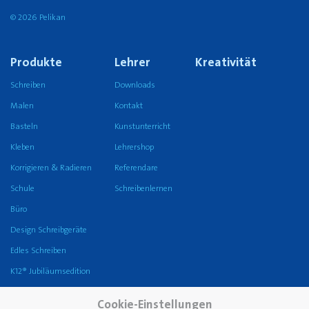
© 2026 Pelikan
Produkte
Lehrer
Kreativität
Schreiben
Downloads
Malen
Kontakt
Basteln
Kunstunterricht
Kleben
Lehrershop
Korrigieren & Radieren
Referendare
Schule
Schreibenlernen
Büro
Design Schreibgeräte
Edles Schreiben
K12® Jubiläumsedition
Unternehmen
Karriere
Service
Cookie-Einstellungen