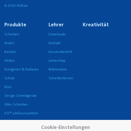
© 2026 Pelikan
Produkte
Lehrer
Kreativität
Schreiben
Downloads
Malen
Kontakt
Basteln
Kunstunterricht
Kleben
Lehrershop
Korrigieren & Radieren
Referendare
Schule
Schreibenlernen
Büro
Design Schreibgeräte
Edles Schreiben
K12® Jubiläumsedition
Unternehmen
Karriere
Service
Cookie-Einstellungen