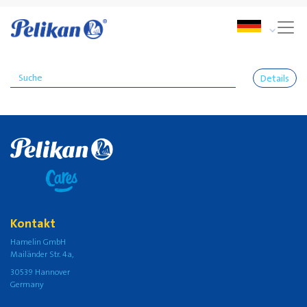
Details
Kontakt
Hamelin GmbH
Mailänder Str. 4a,
30539 Hannover
Germany