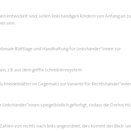
n entwickelt sind, sollen linkshändigen Kindern von Anfang an zu
es sein:
optimale Blattlage und Handhaltung für Linkshänder*innen zur
nen, z.B. aus dem griffix Schreiblernsystem
e Schneideblätter im Gegensatz zur Variante für Rechtshänder*inne
ür Linkshänder*innen spiegelbildlich gefertigt, sodass die Drehrich
e Zahlen von rechts nach links angeordnet, dies kommt der Blick- u