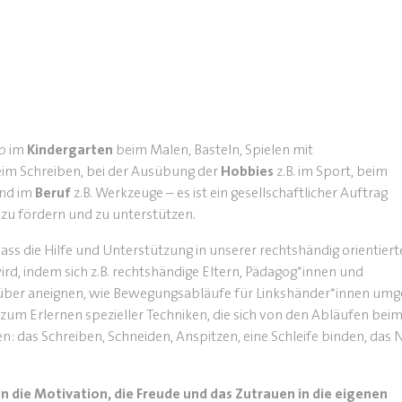
Ob im
Kindergarten
beim Malen, Basteln, Spielen mit
im Schreiben, bei der Ausübung der
Hobbies
z.B. im Sport, beim
nd im
Beruf
z.B. Werkzeuge – es ist ein gesellschaftlicher Auftrag
 zu fördern und zu unterstützen.
dass die Hilfe und Unterstützung in unserer rechtshändig orientier
rd, indem sich z.B. rechtshändige Eltern, Pädagog*innen und
über aneignen, wie Bewegungsabläufe für Linkshänder*innen umg
 zum Erlernen spezieller Techniken, die sich von den Abläufen bei
: das Schreiben, Schneiden, Anspitzen, eine Schleife binden, das 
die Motivation, die Freude und das Zutrauen in die eigenen