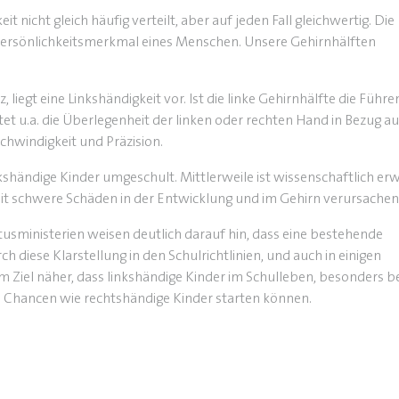
t nicht gleich häufig verteilt, aber auf jeden Fall gleichwertig. Die
 Persönlichkeitsmerkmal eines Menschen. Unsere Gehirnhälften
iegt eine Linkshändigkeit vor. Ist die linke Gehirnhälfte die Führe
et u.a. die Überlegenheit der linken oder rechten Hand in Bezug au
schwindigkeit und Präzision.
kshändige Kinder umgeschult. Mittlerweile ist wissenschaftlich erw
t schwere Schäden in der Entwicklung und im Gehirn verursachen
ltusministerien weisen deutlich darauf hin, dass eine bestehende
h diese Klarstellung in den Schulrichtlinien, und auch in einigen
Ziel näher, dass linkshändige Kinder im Schulleben, besonders b
 Chancen wie rechtshändige Kinder starten können.