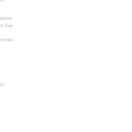
edrehte
kt. Das
t links
ss