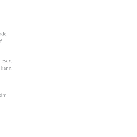
nde,
f
iesen,
 kann.
eim