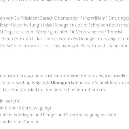
hnen von Ex-Präsident Barack Obama oder Prinz William? Eine eing
i dieser Hakenhaltung ist das Handgelenk beim Schreiben überstrec
tiftspitze ist zum Körper gerichtet. Ein Verwischen der Tinte ist
reiben, denn durch das Überstrecken des Handgelenkes zeigt der mi
r Schreiblernprozess bei linkshändigen Kindern sollte daher von
 Herausforderung dar und ist ein komplizierter und anspruchsvoller
esonders wichtig. Folgende
Übungen
können den Schreiblernproze
nd die Handmuskulatur vor dem Schreiben auflockern:
ln lockern
 Wink- oder Rührbewegung)
 aufeinanderlegen und Beuge- und Streckbewegung machen
einander den Daumen