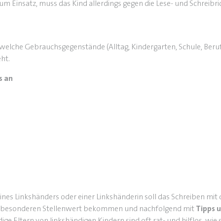
 Einsatz, muss das Kind allerdings gegen die Lese- und Schreibr
, welche Gebrauchsgegenstände (Alltag, Kindergarten, Schule, Beru
ht.
s an
eines Linkshänders oder einer Linkshänderin soll das Schreiben mit 
en besonderen Stellenwert bekommen und nachfolgend mit
Tipps 
e Eltern von linkshändigen Kindern sind oft rat- und hilflos, wie s