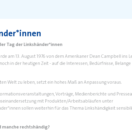
änder*innen
naler Tag der Linkshänder*innen
wurde am 13. August 1976 von dem Amerikaner Dean Campbell ins 
 noch in der heutigen Zeit - auf die Interessen, Bedürfnisse, Belange
erten Welt zu leben, setzt ein hohes Maß an Anpassung voraus.
formationsveranstaltungen, Vorträge, Medienberichte und Pressear
 Auseinandersetzung mit Produkten/Arbeitsabläufen unter
er*innen sollen weiterhin für das Thema Linkshändigkeit sensibili
d manche rechtshändig?