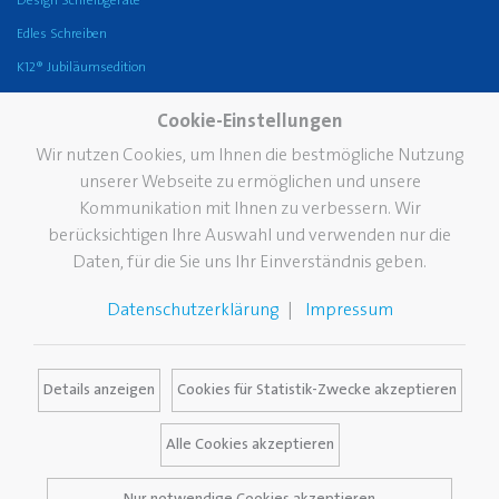
Design Schreibgeräte
Edles Schreiben
K12® Jubiläumsedition
Unternehmen
Karriere
Service
Cookie-Einstellungen
Die Marke Pelikan
FAQ
Wir nutzen Cookies, um Ihnen die bestmögliche Nutzung
unserer Webseite zu ermöglichen und unsere
Geschichte
Händlersuche
Kommunikation mit Ihnen zu verbessern. Wir
Nachhaltigkeit
Kataloge
berücksichtigen Ihre Auswahl und verwenden nur die
Pelikan TintenTurm
Pelikan Fleckendoktor
Daten, für die Sie uns Ihr Einverständnis geben.
Standorte
Werbeartikel
Datenschutzerklärung
Impressum
Vision
Zertifikate
Kontakt
Details anzeigen
Cookies für Statistik-Zwecke akzeptieren
Alle Cookies akzeptieren