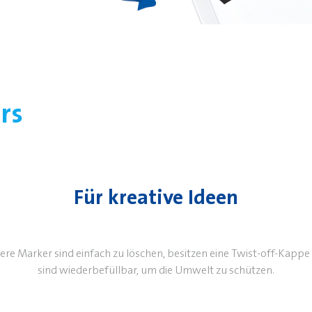
ers
Für kreative Ideen
ere
Marker
sind
einfach
zu
löschen
, besitzen eine
Twist-off-Kappe
sind
wiederbefüllbar
,
um
die
Umwelt
zu
schützen.