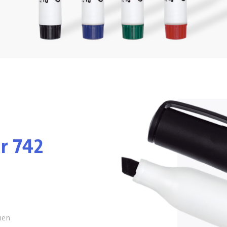
r 742
nen