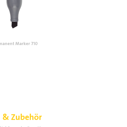
manent Marker 710
l & Zubehör