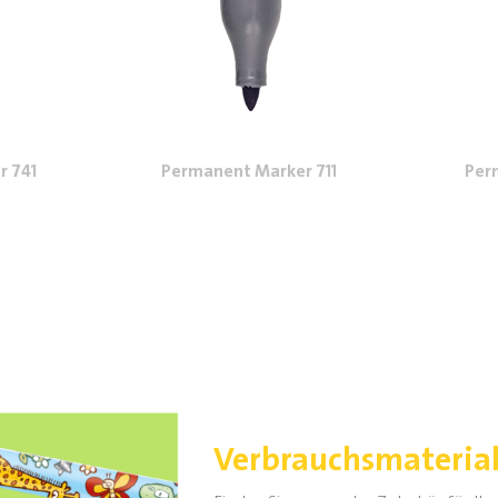
r 741
Permanent Marker 711
Per
Verbrauchsmateria