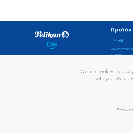
Προϊόν
Γραφή|
Ζωγραφική κ
χρωμάτισμα
Πείτε ένα γεια
Παραδοσιακ
Γραφής
contact@pelikan.com
We use cookies to give 
with you. We cons
Pelikan
Vertriebsgesellschaft mbH
& Co. KG
Werftstraße 9
Show de
30163 Hannover
© 2026 Pelikan