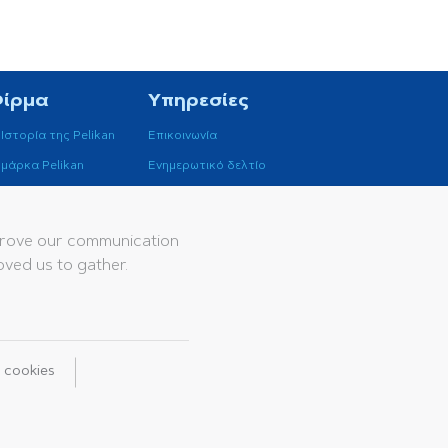
Φίρμα
Υπηρεσίες
 Ιστορία της Pelikan
Επικοινωνία
 μάρκα Pelikan
Ενημερωτικό δελτίο
Κατάλογοι
Βάση δεδομένων
mprove our communication
oved us to gather.
ική Προστασίας Προσωπικών δεδομένων
ποθέσεις
Κώδικας δεοντολογίας
l cookies