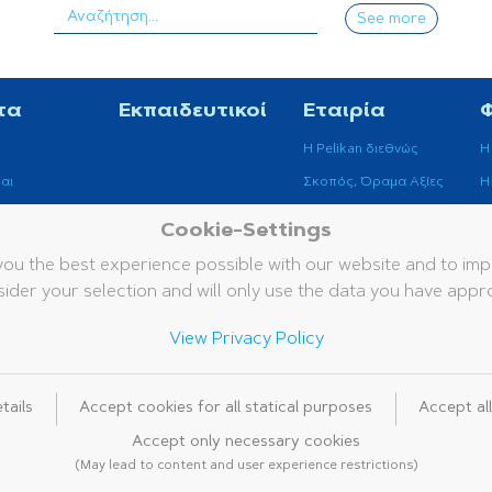
See more
τα
Εκπαιδευτικοί
Εταιρία
Η Pelikan διεθνώς
H
αι
Σκοπός, Όραμα Αξίες
H
Βιωσιμότητα
Cookie-Settings
ά Όργανα
Μουσείο Pelikan
you the best experience possible with our website and to i
ider your selection and will only use the data you have appr
View Privacy Policy
Νομική ενημέρωση
Πολιτ
Γενικοί όροι και προϋ
tails
Accept cookies for all statical purposes
Accept al
Accept only necessary cookies
(May lead to content and user experience restrictions)