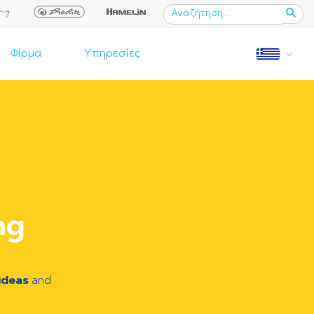
Φίρμα
Υπηρεσίες
ng
ideas
and