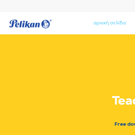
αρχική σελίδα
Tea
Free do