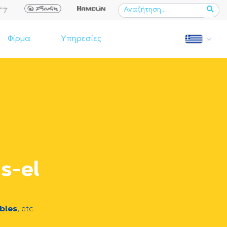
Φίρμα
Υπηρεσίες
s-el
bles
, etc.