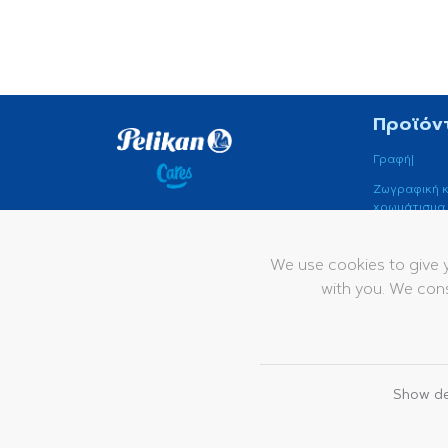
Προϊόν
Γραφή|
Ζωγραφική κ
χρωμάτισμα
Πείτε ένα γεια
Παραδοσιακ
Γραφής
contact@pelikan.com
We use cookies to give 
with you. We cons
Pelikan
Vertriebsgesellschaft mbH
& Co. KG
Werftstraße 9
Show de
30163 Hannover
© 2026 Pelikan