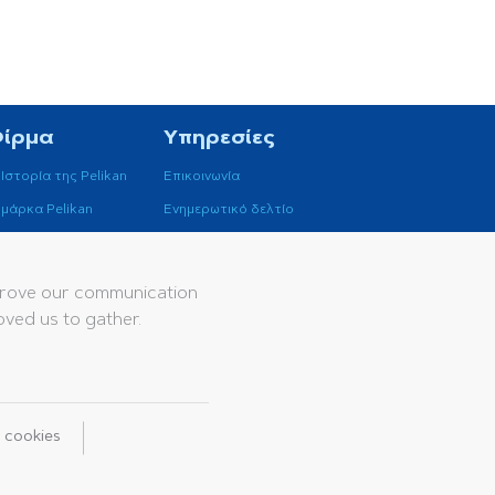
Φίρμα
Υπηρεσίες
 Ιστορία της Pelikan
Επικοινωνία
 μάρκα Pelikan
Ενημερωτικό δελτίο
Κατάλογοι
Βάση δεδομένων
mprove our communication
oved us to gather.
ική Προστασίας Προσωπικών δεδομένων
ποθέσεις
Κώδικας δεοντολογίας
l cookies