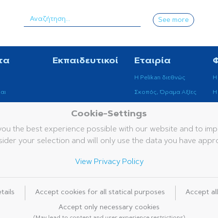
See more
τα
Εκπαιδευτικοί
Εταιρία
Η Pelikan διεθνώς
H
αι
Σκοπός, Όραμα Αξίες
H
Βιωσιμότητα
Cookie-Settings
ά Όργανα
Μουσείο Pelikan
you the best experience possible with our website and to i
ider your selection and will only use the data you have appr
View Privacy Policy
Νομική ενημέρωση
Πολιτ
Γενικοί όροι και προϋ
tails
Accept cookies for all statical purposes
Accept al
Accept only necessary cookies