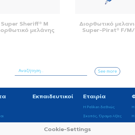
Super Sheriff® M
Διορθωτικό μελαν
ιορθωτικό μελάνης
Super-Pirat® F/M
See more
τα
Εκπαιδευτικοί
Εταιρία
Η Pelikan διεθνώς
H
αι
Σκοπός, Όραμα Αξίες
H
Βιωσιμότητα
Cookie-Settings
ά Όργανα
Μουσείο Pelikan