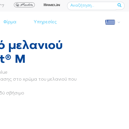
Φίρμα
Υπηρεσίες
ό μελανιού
t® M
blue
τασης στο χρώμα του μελανιού που
ρδύ σβήσιμο