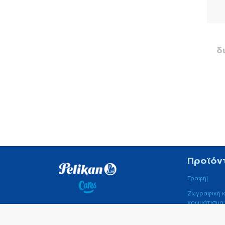
δ
Προϊόν
Γραφή|
Ζωγραφική κ
χρωμάτισμα
Πείτε ένα γεια
Παραδοσιακ