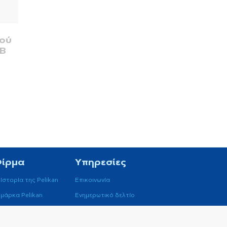
ιού
/B
Φίρμα
Υπηρεσίες
 Ιστορία της Pelikan
Επικοινωνία
 μάρκα Pelikan
Ενημερωτικό δελτίο
Κατάλογοι
Βάση δεδομένων