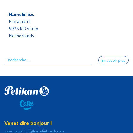
Hamelin b.v.
Floralaan 1
5928 RD Venlo
Netherlands
En savoir plus
Venez dire bonjour !
sales.hamelinnl@hamelinbrands.com