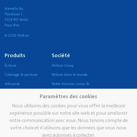
Hamelin b.v.
Floralaan 1
5928 RD Venlo
Pays-Bas
© 2026 Pelikan
Produits
Société
Écriture
Pelikan Group
Coloriage & peinture
Pelikan dans le monde
Artisanat
Notre mission, vision &
valeurs
Coller
Paramètres des cookies
Durabilité
Corriger et effacer
Nous utilisons des cookies pour vous offrir la meilleure
Pelikan TintenTurm
Ecole
expérience possible sur notre site web et pour améliorer
notre communication avec vous. Nous tenons compte de
Bureau
votre choix et n'utilisons que les données que vous nous
Écriture professionnelle
avez autorisés à collecter.