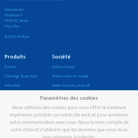
Hamelin b.v.
Floralaan 1
5928 RD Venlo
Pays-Bas
© 2026 Pelikan
Produits
Société
Écriture
Pelikan Group
Coloriage & peinture
Pelikan dans le monde
Artisanat
Notre mission, vision &
valeurs
Coller
Paramètres des cookies
Durabilité
Corriger et effacer
Nous utilisons des cookies pour vous offrir la meilleure
Pelikan TintenTurm
Ecole
expérience possible sur notre site web et pour améliorer
notre communication avec vous. Nous tenons compte de
Bureau
votre choix et n'utilisons que les données que vous nous
Écriture professionnelle
avez autorisés à collecter.