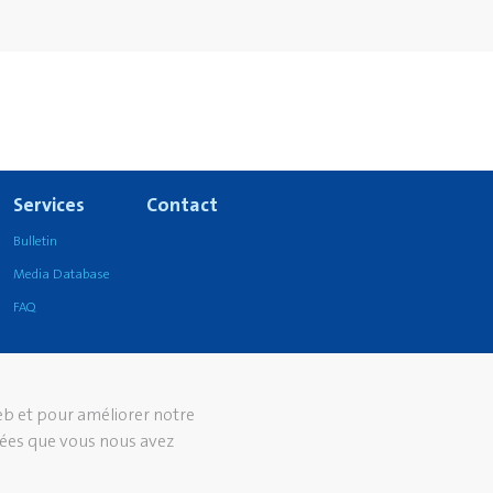
Services
Contact
Bulletin
Media Database
FAQ
web et pour améliorer notre
nées que vous nous avez