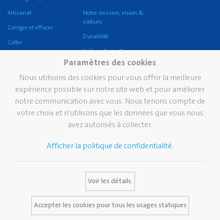
Artisanat
Notre mission, vision &
valeurs
Corriger et effacer
Durabilité
Coller
Pelikan TintenTurm
Ecole
Paramètres des cookies
Bureau
Nous utilisons des cookies pour vous offrir la meilleure
griffix®
expérience possible sur notre site web et pour améliorer
notre communication avec vous. Nous tenons compte de
Pelikan eco
votre choix et n'utilisons que les données que vous nous
Écriture professionnelle
avez autorisés à collecter.
Écriture de prestige
Afficher la politique de confidentialité.
Marque
Services
Contact
Histoire de Pelikan
Catalogues
Voir les détails.
La marque Pelikan
Media Database
FAQ
Accepter les cookies pour tous les usages statiques