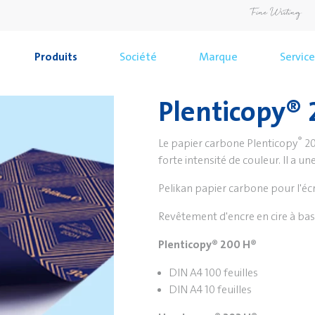
Produits
Société
Marque
Service
Plenticopy®
®
Le papier carbone Plenticopy
2
forte intensité de couleur. Il a u
Pelikan papier carbone pour l'éc
Revêtement d'encre en cire à bas
Plenticopy® 200 H®
DIN A4 100 feuilles
DIN A4 10 feuilles