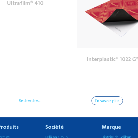
Ultrafilm® 410
Interplastic® 1022 G
En savoir plus
Produits
Société
Marque
criture
Pelikan Group
Histoire de Pelikan