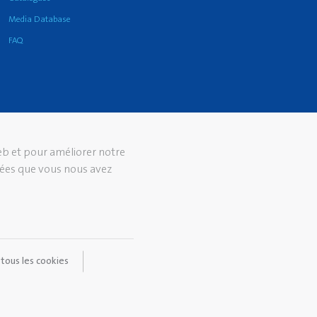
Media Database
FAQ
web et pour améliorer notre
nées que vous nous avez
tous les cookies
 confidentialité
Modalités et conditions