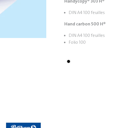
Handycopy® 303 H®
DIN A4 100 feuilles
Hand carbon 500 H®
DIN A4 100 feuilles
Folio 100