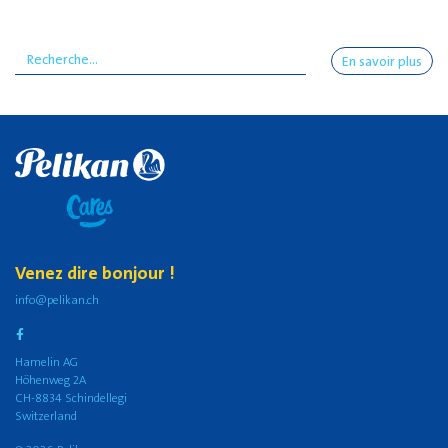
En savoir plus
Venez dire bonjour !
info@pelikan.ch
Hamelin AG
Höhenweg 2A
CH-8834 Schindellegi
Switzerland