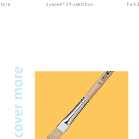
nture
Space+® 24 paint box
Peind