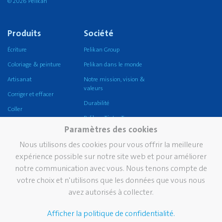
© 2026 Pelikan
Produits
Société
Écriture
Pelikan Group
Coloriage & peinture
Pelikan dans le monde
Artisanat
Notre mission, vision &
valeurs
Corriger et effacer
Durabilité
Coller
Pelikan TintenTurm
Ecole
Paramètres des cookies
Bureau
Nous utilisons des cookies pour vous offrir la meilleure
griffix®
expérience possible sur notre site web et pour améliorer
notre communication avec vous. Nous tenons compte de
Pelikan eco
votre choix et n'utilisons que les données que vous nous
Écriture professionnelle
avez autorisés à collecter.
Écriture de prestige
Afficher la politique de confidentialité.
Marque
Services
Contact