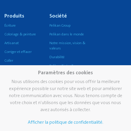
Produits
Société
Écriture
Pelikan Group
Coloriage & peinture
Pelikan dans le monde
Artisanat
Notre mission, vision &
valeurs
Corriger et effacer
Durabilité
Coller
Pelikan TintenTurm
Ecole
Paramètres des cookies
Bureau
Nous utilisons des cookies pour vous offrir la meilleure
griffix®
expérience possible sur notre site web et pour améliorer
notre communication avec vous. Nous tenons compte de
Pelikan eco
votre choix et n'utilisons que les données que vous nous
Écriture professionnelle
avez autorisés à collecter.
Écriture de prestige
Afficher la politique de confidentialité.
Marque
Services
Contact